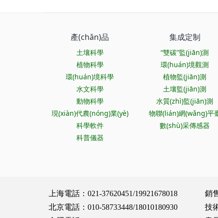
產(chǎn)品
集成定制
土壤科學
“雙碳”監(jiān)測
植物科學
環(huán)境觀測
環(huán)境科學
植物監(jiān)測
水文科學
土壤監(jiān)測
動物科學
水質(zhì)監(jiān)測
現(xiàn)代農(nóng)業(yè)
物聯(lián)網(wǎng)平
科學軟件
數(shù)采傳感器
科普儀器
上海電話：021-37620451/19921678018 銷售服務：
北京電話：010-58733448/18010180930 技術(shù