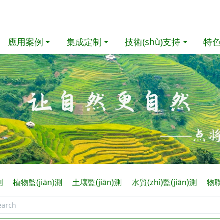
應用案例
集成定制
技術(shù)支持
特
測
植物監(jiān)測
土壤監(jiān)測
水質(zhì)監(jiān)測
物聯