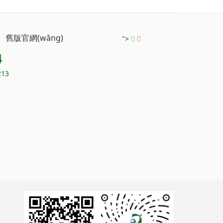
舊版官網(wǎng)
">
4
13