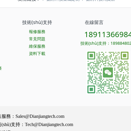
技術(shù)支持
在線留言
報修服務
1891136698
常見問題
技術(shù)支持：189884802
維保服務
資料下載
臺
Sales@Dianjiangtech.com
)支持：Tech@Dianjiangtech.com