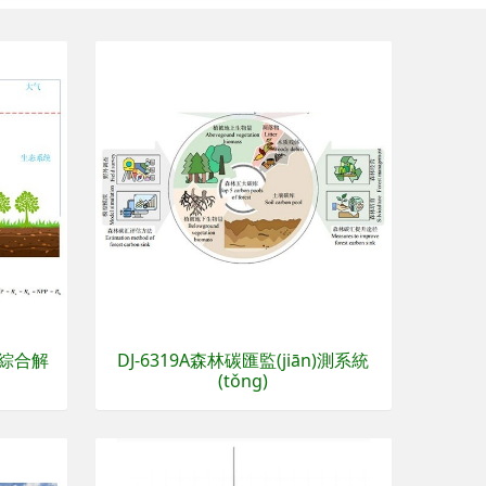
碳匯綜合解
DJ-6319A森林碳匯監(jiān)測系統
(tǒng)