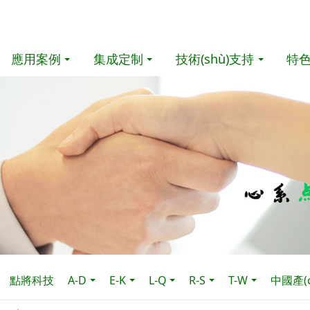
應用案例
集成定制
技術(shù)支持
特
點將科技
A-D
E-K
L-Q
R-S
T-W
中國產(c