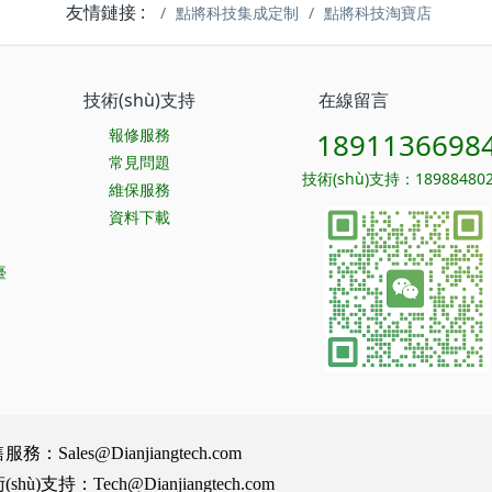
友情鏈接 :
點將科技集成定制
點將科技淘寶店
技術(shù)支持
在線留言
報修服務
1891136698
常見問題
技術(shù)支持：189884802
維保服務
資料下載
臺
Sales@Dianjiangtech.com
)支持：Tech@Dianjiangtech.com