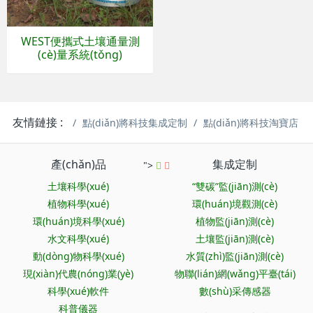
WEST便攜式土壤通量測
(cè)量系統(tǒng)
友情鏈接 :
點(diǎn)將科技集成定制
點(diǎn)將科技淘寶店
產(chǎn)品
集成定制
">
土壤科學(xué)
“雙碳”監(jiān)測(cè)
植物科學(xué)
環(huán)境觀測(cè)
環(huán)境科學(xué)
植物監(jiān)測(cè)
水文科學(xué)
土壤監(jiān)測(cè)
動(dòng)物科學(xué)
水質(zhì)監(jiān)測(cè)
現(xiàn)代農(nóng)業(yè)
物聯(lián)網(wǎng)平臺(tái)
科學(xué)軟件
數(shù)采傳感器
科普儀器