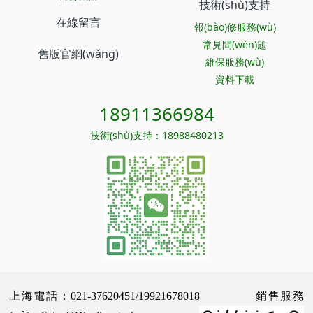
技術(shù)支持
在線留言
報(bào)修服務(wù)
常見問(wèn)題
舊版官網(wǎng)
維保服務(wù)
資料下載
18911366984
技術(shù)支持：18988480213
上海電話：021-37620451/19921678018 銷售服務