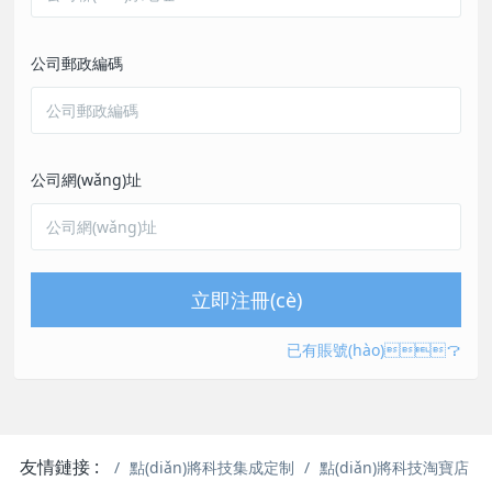
公司郵政編碼
公司網(wǎng)址
立即注冊(cè)
已有賬號(hào)？
友情鏈接 :
點(diǎn)將科技集成定制
點(diǎn)將科技淘寶店