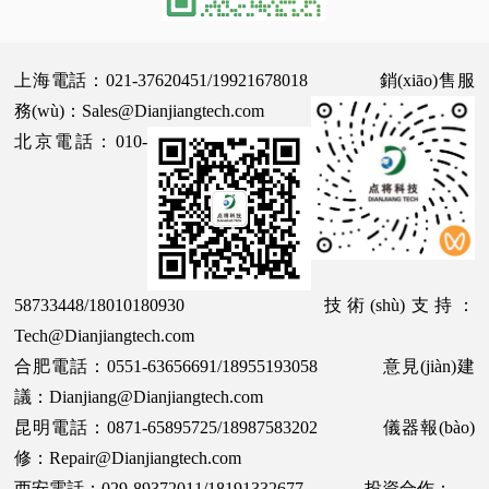
上海電話：021-37620451/19921678018 銷(xiāo)售服
務(wù)：Sales@Dianjiangtech.com
北京電話：010-
58733448/18010180930 技術(shù)支持：
Tech@Dianjiangtech.com
合肥電話：0551-63656691/18955193058 意見(jiàn)建
議：Dianjiang@Dianjiangtech.com
昆明電話：0871-65895725/18987583202 儀器報(bào)
修：Repair@Dianjiangtech.com
西安電話：029-89372011/18191332677 投資合作：