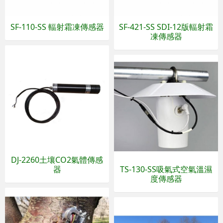
SF-110-SS 輻射霜凍傳感器
SF-421-SS SDI-12版輻射霜
凍傳感器
DJ-2260土壤CO2氣體傳感
器
TS-130-SS吸氣式空氣溫濕
度傳感器