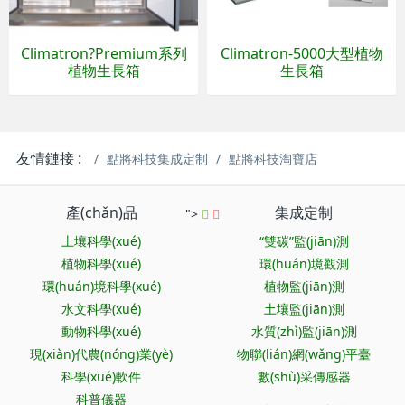
Climatron?Premium系列
Climatron-5000大型植物
植物生長箱
生長箱
友情鏈接 :
點將科技集成定制
點將科技淘寶店
產(chǎn)品
集成定制
">
土壤科學(xué)
“雙碳”監(jiān)測
植物科學(xué)
環(huán)境觀測
環(huán)境科學(xué)
植物監(jiān)測
水文科學(xué)
土壤監(jiān)測
動物科學(xué)
水質(zhì)監(jiān)測
現(xiàn)代農(nóng)業(yè)
物聯(lián)網(wǎng)平臺
科學(xué)軟件
數(shù)采傳感器
科普儀器