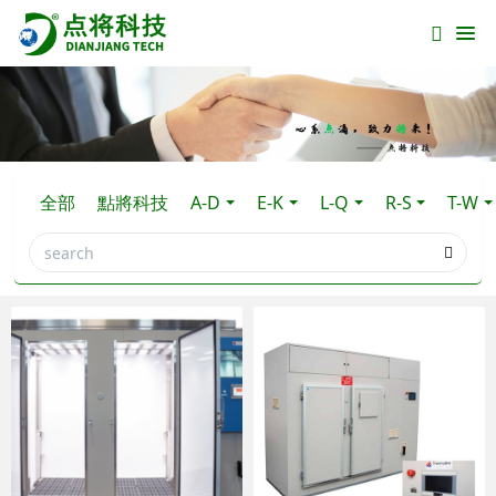
全部
點將科技
A-D
E-K
L-Q
R-S
T-W