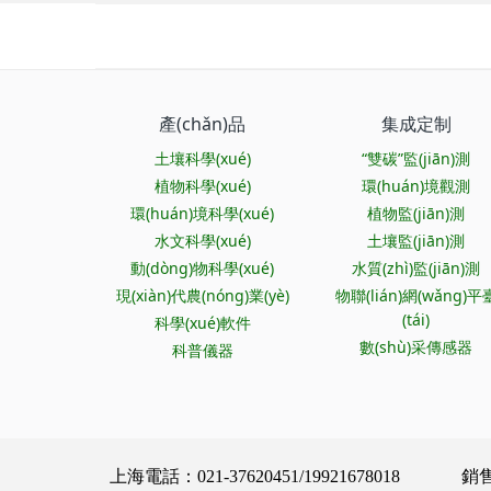
產(chǎn)品
集成定制
土壤科學(xué)
“雙碳”監(jiān)測
植物科學(xué)
環(huán)境觀測
環(huán)境科學(xué)
植物監(jiān)測
水文科學(xué)
土壤監(jiān)測
動(dòng)物科學(xué)
水質(zhì)監(jiān)測
現(xiàn)代農(nóng)業(yè)
物聯(lián)網(wǎng)平
(tái)
科學(xué)軟件
數(shù)采傳感器
科普儀器
上海電話：021-37620451/19921678018 銷售服務(