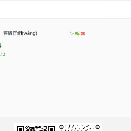
舊版官網(wǎng)
">
4
13