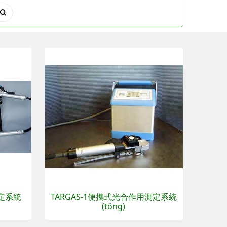
測定系統
TARGAS-1便攜式光合作用測定系統
(tǒng)