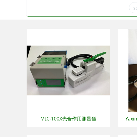
MIC-100X光合作用測量儀
Yax