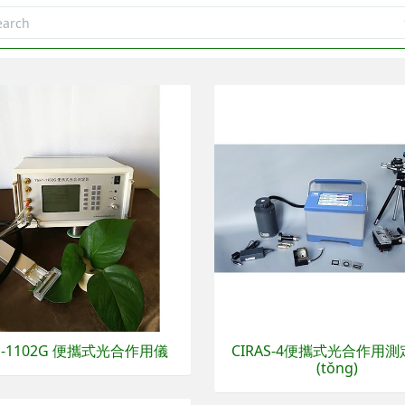
in-1102G 便攜式光合作用儀
CIRAS-4便攜式光合作用
(tǒng)