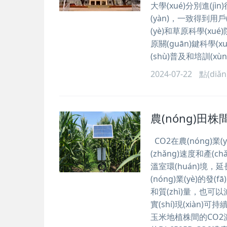
大學(xué)分別進(jìn
(yàn)，一致得到
(yè)和草原科學(xué
原關(guān)鍵科學(xué)
(shù)普及和培訓(xùn)
2024-07-22
點(diǎ
農(nóng)田株間
CO2在農(nóng)
(zhǎng)速度和產(c
溫室環(huán)境
(nóng)業(yè)的發(
和質(zhì)量，也可以減少
實(shí)現(xiàn)可持續
玉米地植株間的CO2濃