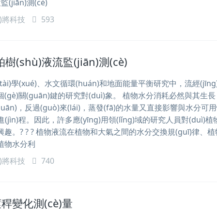
(jiān)測(cè)
n)將科技
593
樹(shù)液流監(jiān)測(cè)
tài)學(xué)、水文循環(huán)和地面能量平衡研究中，流經(jīn
gè)關(guān)鍵的研究對(duì)象。 植物水分消耗必然與其生長
guān)，反過(guò)來(lái)，蒸發(fā)的水量又直接影響與水分可
jìn)程。因此，許多應(yīng)用領(lǐng)域的研究人員對(duì)
。? ? ? 植物液流在植物和大氣之間的水分交換規(guī)律、
、植物水分利
n)將科技
740
變化測(cè)量