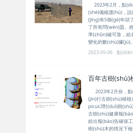
2023年2月，點(
(shè)備維護(hù)
(jīng)有5個(gè)年頭
了所有問(wèn)題。經(
準(zhǔn)確可靠
變化的數(shù)據(jù)
2023-05-06
點(diǎ
百年古樹(shù)檢
2023年2月份，點
(jìn)行古樹(shù)移植
picus3對(duì)樹(s
古樹(shù)健康報(bào
給出報(bào)告確保工程
樹(shù)木的情況下檢