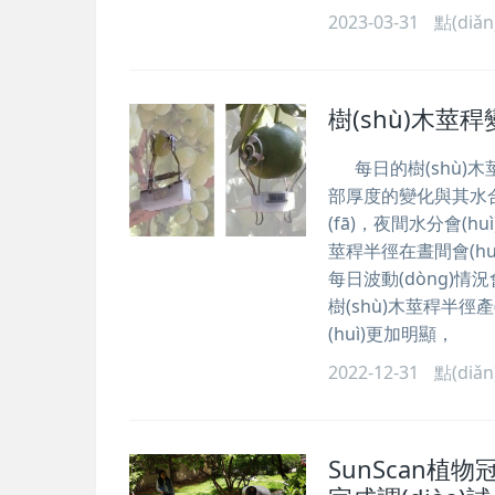
2023-03-31
點(diǎ
樹(shù)木莖稈
每日的樹(shù)木
部厚度的變化與其水合狀態
(fā)，夜間水分會(
莖稈半徑在晝間會(huì
每日波動(dòng)情況會
樹(shù)木莖稈半徑產(
(huì)更加明顯，
2022-12-31
點(diǎ
SunScan植