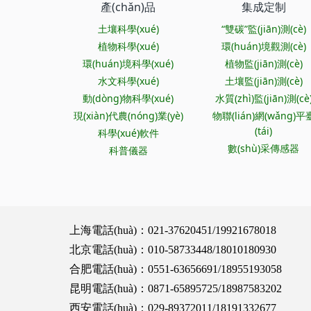
產(chǎn)品
集成定制
土壤科學(xué)
“雙碳”監(jiān)測(cè)
植物科學(xué)
環(huán)境觀測(cè)
環(huán)境科學(xué)
植物監(jiān)測(cè)
水文科學(xué)
土壤監(jiān)測(cè)
動(dòng)物科學(xué)
水質(zhì)監(jiān)測(cè
現(xiàn)代農(nóng)業(yè)
物聯(lián)網(wǎng)平
(tái)
科學(xué)軟件
數(shù)采傳感器
科普儀器
上海電話(huà)：021-37620451/19921678018 銷(
北京電話(huà)：010-58733448/18010180930 技
合肥電話(huà)：0551-63656691/18955193058 意見
昆明電話(huà)：0871-65895725/18987583202 儀
西安電話(huà)：029-89372011/18191332677 