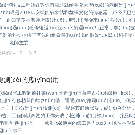
diǎn)將科技工程師在敦煌市肅北縣給寧夏大學(xué)的老師進(jìn
，設(shè)備是2018年安裝的氣象站和莖稈變化的傳感器，距今天已
了，正如季羨林老師所說(shuō)，時(shí)間從來(lái)不語(yǔ)，
jīng)過(guò)檢修維護(hù)設(shè)備運(yùn)行正常，數(shù)據(
，給老師的科研提供了有效的氣象環(huán)境的數(shù)據(jù)和植
。 老師主要
n)將科技
1247
測(cè)的應(yīng)用
(diǎn)將工程師前往萬(wàn)州進(jìn)行百年古樹(shù)檢測(cè)
進(jìn)行移植前的準(zhǔn)備，通過(guò)德國(guó)進(jìn)口儀
hù)木主干部分進(jìn)行檢測(cè)，觀察其健康狀況，結(jié)合分析
)告。工程師以高效的工作完成了檢測(cè)的目標(biāo)，并及時(s
順利進(jìn)行。 檢測(cè)使用的儀器是Picus3 可以在不
測(cè)軀干