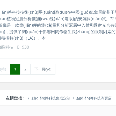
，點(diǎn)將科技技術(shù)團(tuán)隊(duì)在中國(guó)氣象局蘭州
植物冠層分析儀(無(wú)線(xiàn)電版)的安裝調(diào)試。?? ? 
分析儀是一款簡(jiǎn)便的測(cè)量和分析冠層中入射和透射光合有
ng)，提供了關(guān)于影響田間作物生長(zhǎng)的限制因素
數(shù)（LAI）。本
n)將科技
930
yè)
1
2
下一頁(yè)
友情鏈接 :
點(diǎn)將科技集成定制
點(diǎn)將科技淘寶店