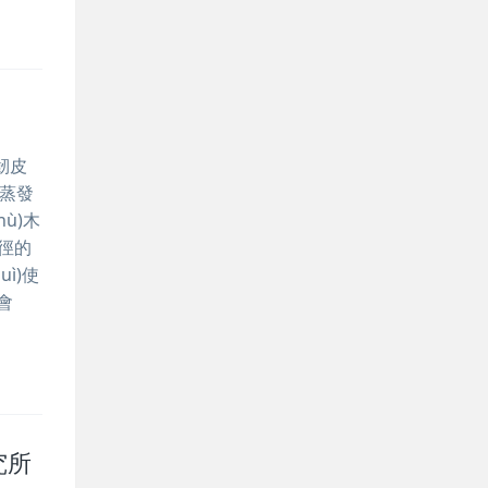
韌皮
外蒸發
hù)木
半徑的
uì)使
化會
究所