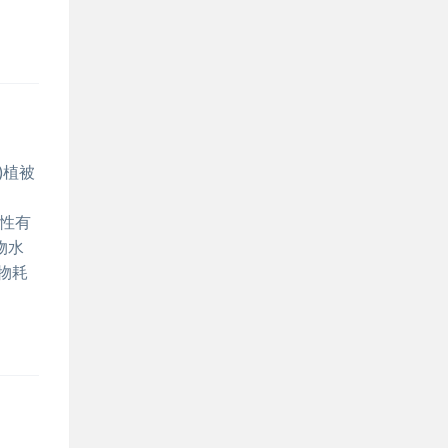
g)植被
用性有
植物水
植物耗