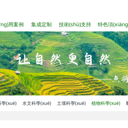
yīng)用案例
集成定制
技術(shù)支持
特色項(xiàng
學(xué)
水文科學(xué)
土壤科學(xué)
植物科學(xué)