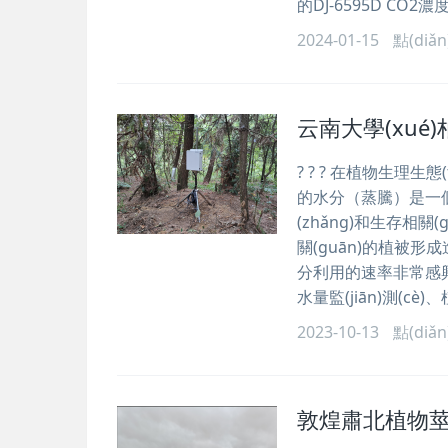
的DJ-6595D CO2濃度監
2024-01-15
點(diǎ
云南大學(xué)柏
? ? ? 在植物生理生態(
的水分（蒸騰）是一個(
(zhǎng)和生存相關(
關(guān)的植被形成進(
分利用的速率非常感興趣
水量監(jiān)測(cè)
2023-10-13
點(diǎ
敦煌肅北植物莖稈