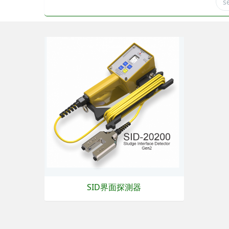
SID界面探測器