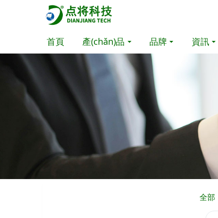
首頁
產(chǎn)品
品牌
資訊
全部