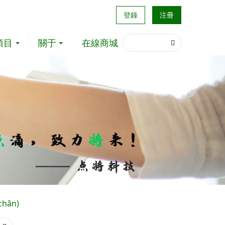
登錄
注冊
項目
關于
在線商城
hǎn)