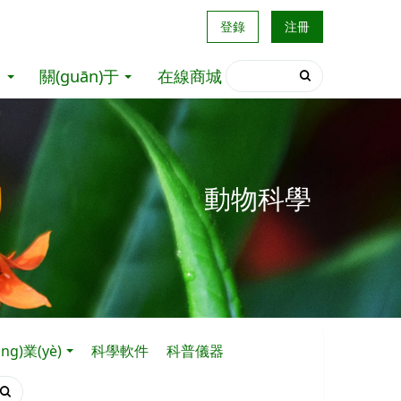
登錄
注冊
目
關(guān)于
在線商城
動物科學
ng)業(yè)
科學軟件
科普儀器