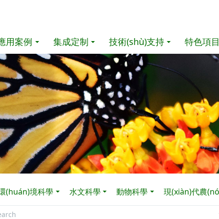
應用案例
集成定制
技術(shù)支持
特色項
環(huán)境科學
水文科學
動物科學
現(xiàn)代農(nó