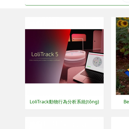
LoliTrack動物行為分析系統(tǒng)
B