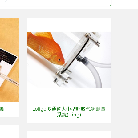
儀
Loligo多通道大中型呼吸代謝測量
系統(tǒng)