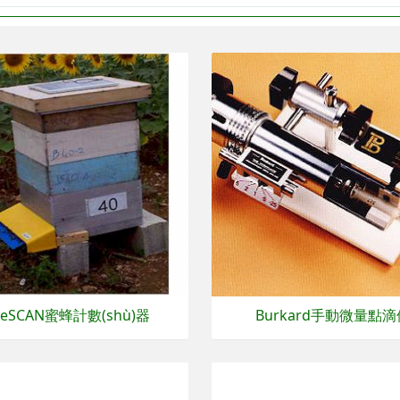
eeSCAN蜜蜂計數(shù)器
Burkard手動微量點滴