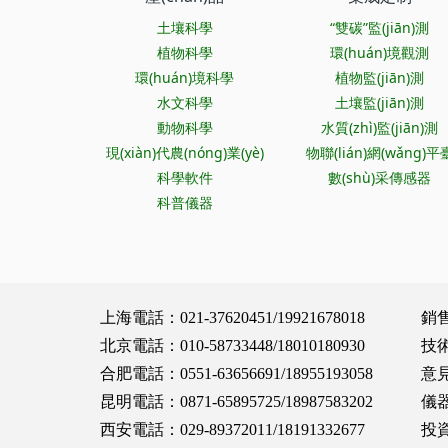
土壤科學
“雙碳”監(jiān)測
植物科學
環(huán)境觀測
環(huán)境科學
植物監(jiān)測
水文科學
土壤監(jiān)測
動物科學
水質(zhì)監(jiān)測
現(xiàn)代農(nóng)業(yè)
物聯(lián)網(wǎng)平
科學軟件
數(shù)采傳感器
科普儀器
上海電話：021-37620451/19921678018 銷售服務：
北京電話：010-58733448/18010180930 技術(shù
合肥電話：0551-63656691/18955193058 意見建議：
昆明電話：0871-65895725/18987583202 儀器報修：
西安電話：029-89372011/18191332677 投資合作