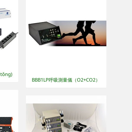
ǒng)
BBB1LP呼吸測量儀（O2+CO2）