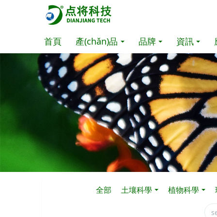
首頁
產(chǎn)品
品牌
資訊
全部
土壤科學
植物科學