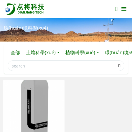
環(huán)境科學(xué)
全部
土壤科學(xué)
植物科學(xué)
環(huán)境科