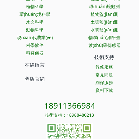
植物科學
環(huán)境觀測
環(huán)境科學
植物監(jiān)測
水文科學
土壤監(jiān)測
動物科學
水質監(jiān)測
現(xiàn)代農業(yè)
物聯(lián)網平臺
科學軟件
數(shù)采傳感器
科普儀器
技術支持
在線留言
報修服務
常見問題
舊版官網
維保服務
資料下載
18911366984
技術支持：18988480213