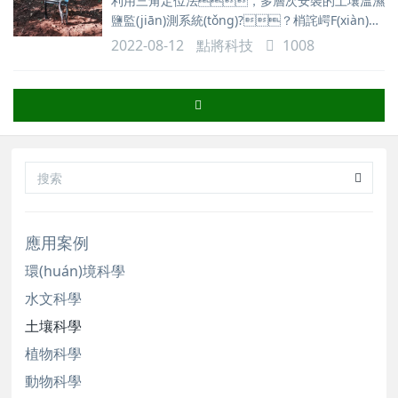
利用三角定位法，多層次安裝的土壤溫濕
成了驗收。??? ? 土壤傳感器利用技術同時對
鹽監(jiān)測系統(tǒng)?？梢詫崿F(xiàn)3
水分、電導率和溫度這三項最重要的土壤參數
個樣地的橫向比較研究，也可以實現(xiàn)同一個
(shù)進行持續(xù)、穩(wěn)
2022-08-12
點將科技
1008
樣地的縱向研究。
應用案例
環(huán)境科學
水文科學
土壤科學
植物科學
動物科學