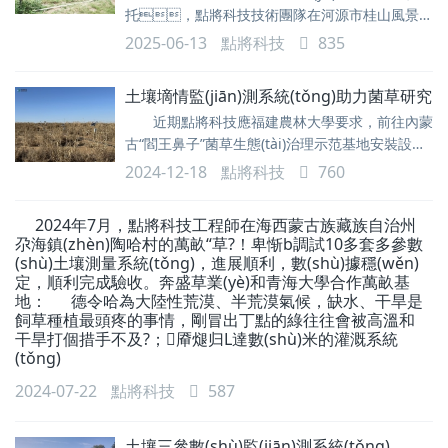
托，點將科技技術團隊在河源市桂山風景區
為核心，完成系統(tǒng)主機與傳感
(qū)成功完成了兩套小型土壤蒸滲測量系統(tǒng)
2025-06-13
點將科技
835
器、灌溉設備的精準對接，同時預留了氣
的深度維保服務。此次維保工作針對服役多年的核
象、植
心傳感器進行精密維修與校準，成功恢復設備性
土壤墑情監(jiān)測系統(tǒng)助力菌草研究
能，為景區(qū)生態(tài)研究持續(xù)輸送精準數
近期點將科技應福建農林大學要求，前往內蒙
(shù)據，助力科研工作高效開展。 桂
古“閻王鼻子”菌草生態(tài)治理示范基地安裝設
山風景區(qū)作為粵港澳大灣區(qū)的重要生態
備。2013年，福建農林大學國家菌草中
(tài)屏障，依托廣東省林業(yè)科學研究
2024-12-18
點將科技
760
心林占熺團隊進駐烏蘭布和示范區(qū)建立菌草治
院的科研力
沙基地，現(xiàn)已創(chuàng)造了荒漠化治理
2024年7月，點將科技工程師在海西蒙古族藏族自治州
與扶貧緊密結合、“生態(tài)、經
尕海鎮(zhèn)陶哈村的萬畝“草?！卑惭b調試10多套多參數
濟、民生”共贏的菌草治沙模式，
(shù)土壤測量系統(tǒng)，進展順利，數(shù)據穩(wěn)
為黃河流域生態(tài)保護和高質量發(fā)展開拓新
定，順利完成驗收。奔盛草業(yè)和青海大學合作萬畝基
路徑。菌草技術由福建農林大學菌草研究所林占
地： 德令哈為大陸性荒漠、半荒漠氣候，缺水、干旱是
飼草種植最頭疼的事情，剛冒出丁點的綠往往會被高溫和
熺教授于1987年發(fā)明，并
干旱打個措手不及?；厣煺归L達數(shù)米的灌溉系統
(tǒng)
2024-07-22
點將科技
587
土壤三參數(shù)監(jiān)測系統(tǒng)