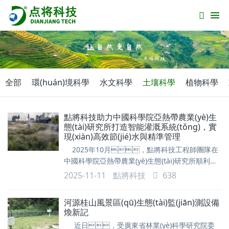
全部
環(huán)境科學
水文科學
土壤科學
植物科學
點將科技助力中國科學院亞熱帶農業(yè)生
態(tài)研究所打造智能灌溉系統(tǒng)，實
現(xiàn)高效節(jié)水與精準管理
2025年10月，點將科技工程師團隊在
中國科學院亞熱帶農業(yè)生態(tài)研究所順利完
成了為期多天的自動噴灌系統(tǒng)安裝與調試工
2025-11-11
點將科技
638
作，系統(tǒng)經嚴格驗收，正式投入使
用。 工程師們根據植被類型及土壤特
河源桂山風景區(qū)生態(tài)監(jiān)測設備
性，科學布設多個土壤水分傳感
煥新記
器，確保土壤水分數(shù)據采集的全面性與
近日，受廣東省林業(yè)科學研究院委
準確性；以點將科技數(shù)據采集器