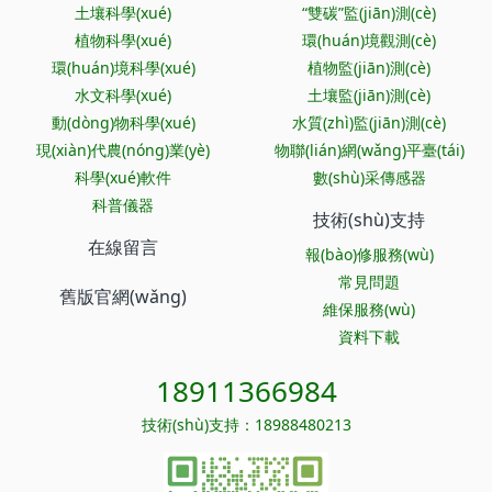
土壤科學(xué)
“雙碳”監(jiān)測(cè)
植物科學(xué)
環(huán)境觀測(cè)
環(huán)境科學(xué)
植物監(jiān)測(cè)
水文科學(xué)
土壤監(jiān)測(cè)
動(dòng)物科學(xué)
水質(zhì)監(jiān)測(cè)
現(xiàn)代農(nóng)業(yè)
物聯(lián)網(wǎng)平臺(tái)
科學(xué)軟件
數(shù)采傳感器
科普儀器
技術(shù)支持
在線留言
報(bào)修服務(wù)
常見問題
舊版官網(wǎng)
維保服務(wù)
資料下載
18911366984
技術(shù)支持：18988480213