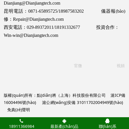
Dianjiang@Dianjiangtech.com
昆明電話：0871-65895725/18987583202 儀器報(bào)
修：Repair@Dianjiangtech.com
西安電話：029-89372011/18191332677 投資合作：
Win-win@Dianjiangtech.com
官微 視頻
版權(quán)所有：點(diǎn)將（上海）科技股份有限公司
滬ICP備
16004496號(hào)
滬公網(wǎng)安備 31011702004949號(hào)
免責(zé)聲明
18911366984
最新產(chǎn)品
聯(lián)系