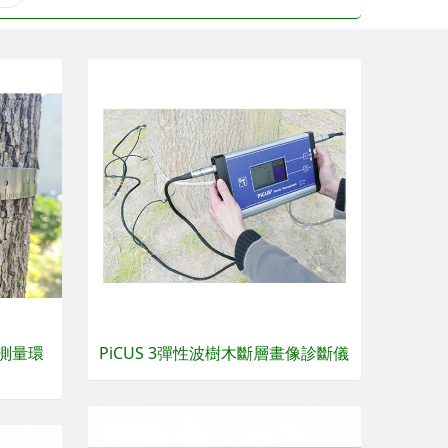
長測量環
PiCUS 3彈性波樹木斷層畫像診斷儀