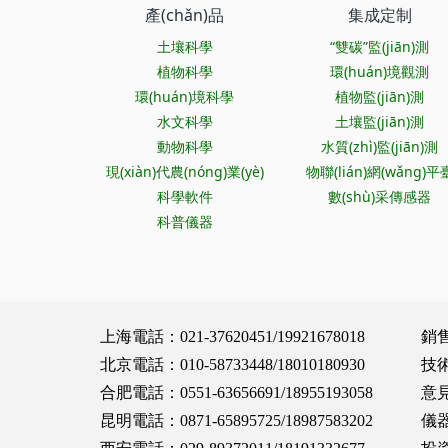
產(chǎn)品
集成定制
土壤科學
“雙碳”監(jiān)測
植物科學
環(huán)境觀測
環(huán)境科學
植物監(jiān)測
水文科學
土壤監(jiān)測
動物科學
水質(zhì)監(jiān)測
現(xiàn)代農(nóng)業(yè)
物聯(lián)網(wǎng)平
科學軟件
數(shù)采傳感器
科普儀器
上海電話：021-37620451/19921678018 銷售服務(
北京電話：010-58733448/18010180930 技術(shù
合肥電話：0551-63656691/18955193058 意見建議：
昆明電話：0871-65895725/18987583202 儀器報修：