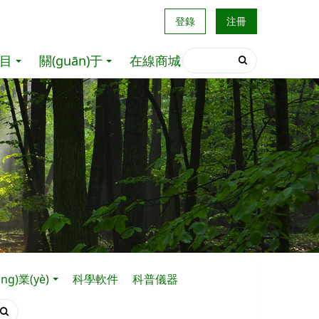
登錄
注冊
目
關(guān)于
在線商城
ng)業(yè)
科學軟件
科普儀器