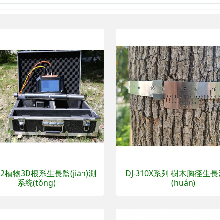
012植物3D根系生長監(jiān)測
DJ-310X系列 樹木胸徑生
系統(tǒng)
(huán)