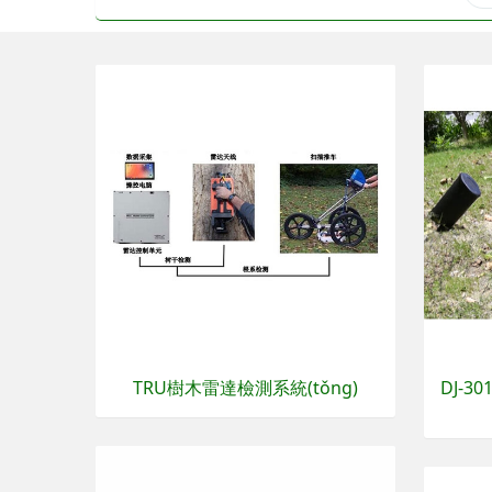
TRU樹木雷達檢測系統(tǒng)
DJ-3