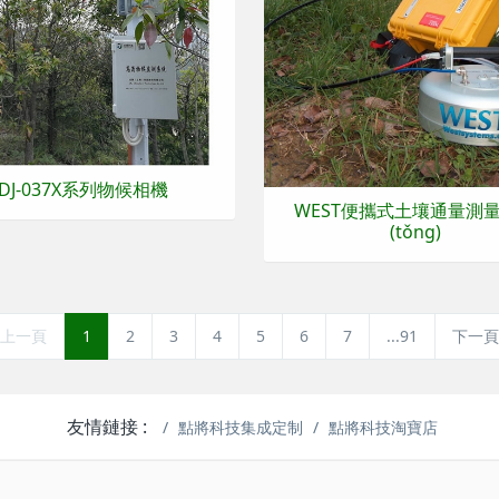
DJ-037X系列物候相機
WEST便攜式土壤通量測
(tǒng)
上一頁
1
2
3
4
5
6
7
...91
下一頁
友情鏈接 :
點將科技集成定制
點將科技淘寶店