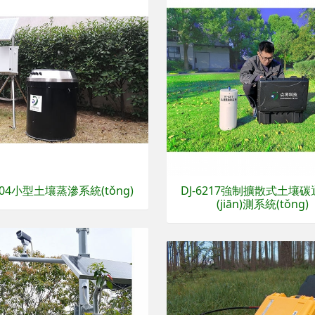
2104小型土壤蒸滲系統(tǒng)
DJ-6217強制擴散式土壤
(jiān)測系統(tǒng)