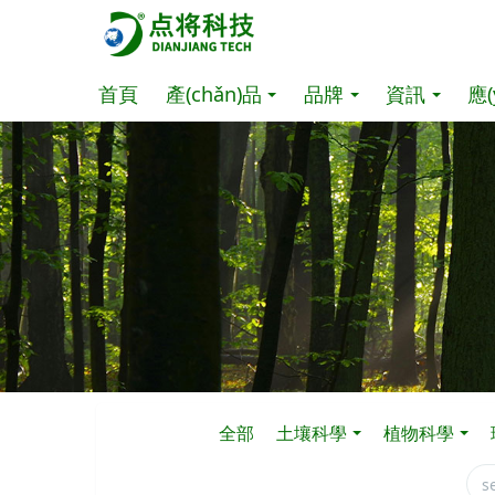
首頁
產(chǎn)品
品牌
資訊
應(
全部
土壤科學
植物科學