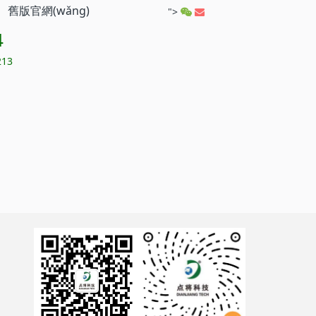
舊版官網(wǎng)
">
4
13