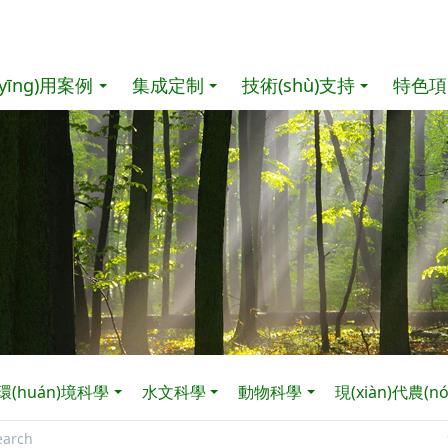
yīng)用案例
集成定制
技術(shù)支持
特色項
環(huán)境科學
水文科學
動物科學
現(xiàn)代農(nó