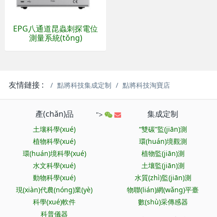
EPG八通道昆蟲刺探電位
測量系統(tǒng)
友情鏈接 :
點將科技集成定制
點將科技淘寶店
產(chǎn)品
集成定制
">
土壤科學(xué)
“雙碳”監(jiān)測
植物科學(xué)
環(huán)境觀測
環(huán)境科學(xué)
植物監(jiān)測
水文科學(xué)
土壤監(jiān)測
動物科學(xué)
水質(zhì)監(jiān)測
現(xiàn)代農(nóng)業(yè)
物聯(lián)網(wǎng)平臺
科學(xué)軟件
數(shù)采傳感器
科普儀器