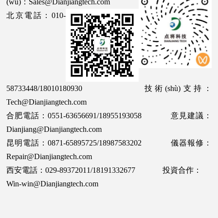
(wù)：Sales@Dianjiangtech.com
北京電話：010-
58733448/18010180930 技術(shù)支持：
Tech@Dianjiangtech.com
合肥電話：0551-63656691/18955193058 意見建議：
Dianjiang@Dianjiangtech.com
昆明電話：0871-65895725/18987583202 儀器報修：
Repair@Dianjiangtech.com
西安電話：029-89372011/18191332677 投資合作：
Win-win@Dianjiangtech.com