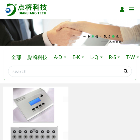
全部
點將科技
A-D
E-K
L-Q
R-S
T-W