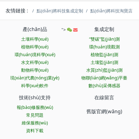
友情鏈接 :
點(diǎn)將科技集成定制
點(diǎn)將科技淘寶店
產(chǎn)品
集成定制
">
土壤科學(xué)
“雙碳”監(jiān)測
植物科學(xué)
環(huán)境觀測
環(huán)境科學(xué)
植物監(jiān)測
水文科學(xué)
土壤監(jiān)測
動物科學(xué)
水質(zhì)監(jiān)測
現(xiàn)代農(nóng)業(yè)
物聯(lián)網(wǎng)平臺
科學(xué)軟件
數(shù)采傳感器
技術(shù)支持
在線留言
報(bào)修服務(wù)
舊版官網(wǎng)
常見問題
維保服務(wù)
資料下載