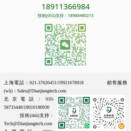
18911366984
技術(shù)支持：18988480213
上海電話：021-37620451/19921678018 銷售服務
(wù)：Sales@Dianjiangtech.com
北京電話：010-
58733448/18010180930
技術(shù)支持：
Tech@Dianjiangtech.com