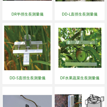
DR半徑生長測量儀
DD-L直徑生長測量儀
DD-S直徑生長測量儀
DF水果蔬菜生長測量儀