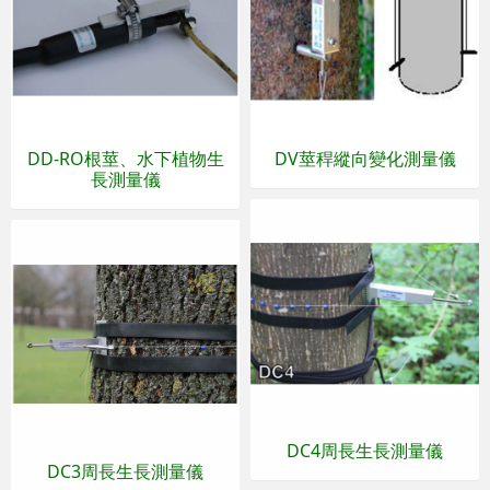
DD-RO根莖、水下植物生
DV莖稈縱向變化測量儀
長測量儀
DC4周長生長測量儀
DC3周長生長測量儀