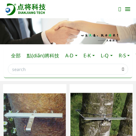
全部
點(diǎn)將科技
A-D
E-K
L-Q
R-S