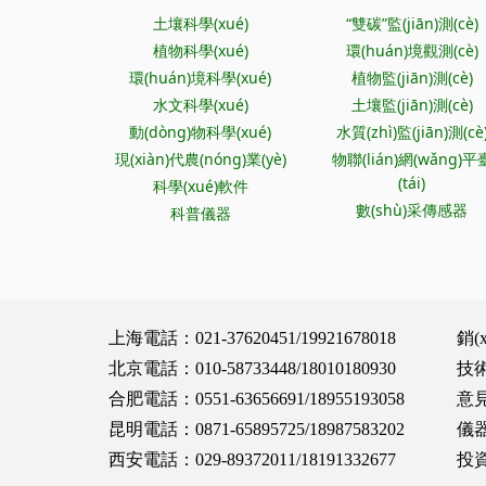
土壤科學(xué)
“雙碳”監(jiān)測(cè)
植物科學(xué)
環(huán)境觀測(cè)
環(huán)境科學(xué)
植物監(jiān)測(cè)
水文科學(xué)
土壤監(jiān)測(cè)
動(dòng)物科學(xué)
水質(zhì)監(jiān)測(cè
現(xiàn)代農(nóng)業(yè)
物聯(lián)網(wǎng)平
(tái)
科學(xué)軟件
數(shù)采傳感器
科普儀器
上海電話：021-37620451/19921678018 銷(xiāo
北京電話：010-58733448/18010180930 技術(shù
合肥電話：0551-63656691/18955193058 意見(jiàn
昆明電話：0871-65895725/18987583202 儀器報(bà
西安電話：029-89372011/18191332677 投資合作