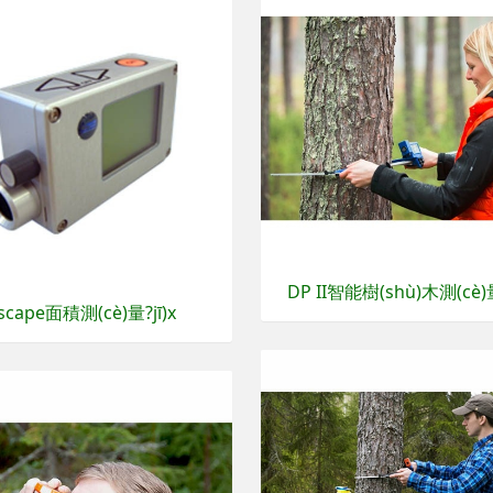
DP II智能樹(shù)木測(cè)量
scape面積測(cè)量?jī)x