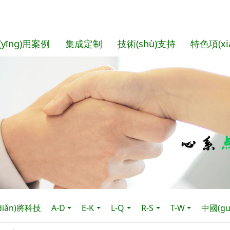
(yīng)用案例
集成定制
技術(shù)支持
特色項(xi
diǎn)將科技
A-D
E-K
L-Q
R-S
T-W
中國(gu