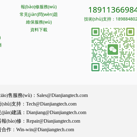
報(bào)修服務(wù)
1891136698
常見(jiàn)問(wèn)題
技術(shù)支持：189884802
維保服務(wù)
資料下載
)
臺
)售服務(wù)：Sales@Dianjiangtech.com
)支持：Tech@Dianjiangtech.com
)建議：Dianjiang@Dianjiangtech.com
o)修：Repair@Dianjiangtech.com
：Win-win@Dianjiangtech.com