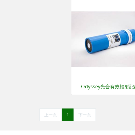
Odyssey光合有效輻射
上一頁
1
下一頁