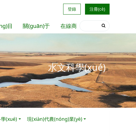
登錄
注冊(cè)
ng)目
關(guān)于
在線商
城
水文科學(xué)
學(xué)
現(xiàn)代農(nóng)業(yè)