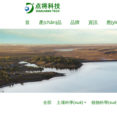
首
產(chǎn)品
品牌
資訊
應(y
頁
全部
土壤科學(xué)
植物科學(xué