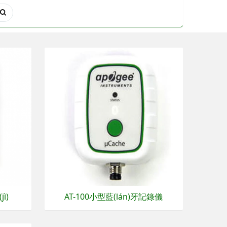
ì)
AT-100小型藍(lán)牙記錄儀